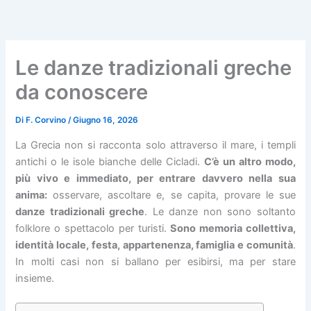
Vai
al
contenuto
Le danze tradizionali greche
da conoscere
Di
F. Corvino
/
Giugno 16, 2026
La Grecia non si racconta solo attraverso il mare, i templi
antichi o le isole bianche delle Cicladi.
C’è un altro modo,
più vivo e immediato, per entrare davvero nella sua
anima:
osservare, ascoltare e, se capita, provare le sue
danze tradizionali greche
. Le danze non sono soltanto
folklore o spettacolo per turisti.
Sono memoria collettiva,
identità locale, festa, appartenenza, famiglia e comunità
.
In molti casi non si ballano per esibirsi, ma per stare
insieme.