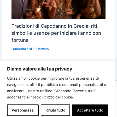
Tradizioni di Capodanno in Grecia: riti,
simboli e usanze per iniziare l’anno con
fortuna
Curiosità
/ Di
F. Corvino
Diamo valore alla tua privacy
Utilizziamo i cookie per migliorare la tua esperienza di
navigazione, offrirti pubblicità o contenuti personalizzati e
Copyright © 2026 Viaggi Grecia | Powered by
Tema WordPress
analizzare il nostro traffico. Cliccando “Accetta tutti”,
Astra
acconsenti al nostro utilizzo dei cookie.
Privacy Policy
Personalizza
Rifiuta tutto
Accettare tutto
Cookie Policy