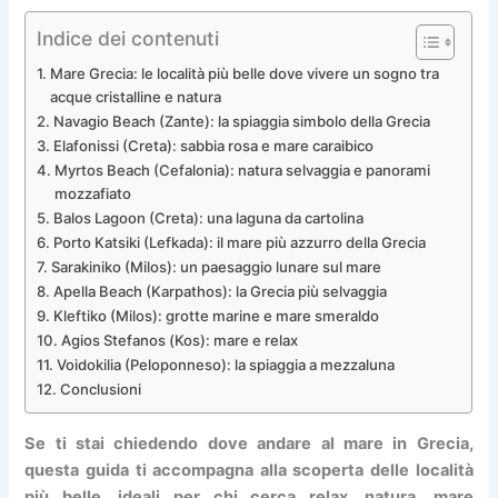
Indice dei contenuti
Mare Grecia: le località più belle dove vivere un sogno tra
acque cristalline e natura
Navagio Beach (Zante): la spiaggia simbolo della Grecia
Elafonissi (Creta): sabbia rosa e mare caraibico
Myrtos Beach (Cefalonia): natura selvaggia e panorami
mozzafiato
Balos Lagoon (Creta): una laguna da cartolina
Porto Katsiki (Lefkada): il mare più azzurro della Grecia
Sarakiniko (Milos): un paesaggio lunare sul mare
Apella Beach (Karpathos): la Grecia più selvaggia
Kleftiko (Milos): grotte marine e mare smeraldo
Agios Stefanos (Kos): mare e relax
Voidokilia (Peloponneso): la spiaggia a mezzaluna
Conclusioni
Se ti stai chiedendo dove andare al mare in Grecia,
questa guida ti accompagna alla scoperta delle località
più belle, ideali per chi cerca relax, natura, mare