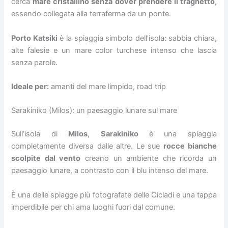
cerca
mare cristallino senza dover prendere il traghetto
,
essendo collegata alla terraferma da un ponte.
Porto Katsiki
è la spiaggia simbolo dell’isola: sabbia chiara,
alte falesie e un mare color turchese intenso che lascia
senza parole.
Ideale per:
amanti del mare limpido, road trip
Sarakiniko (Milos): un paesaggio lunare sul mare
Sull’isola di
Milos
,
Sarakiniko
è una spiaggia
completamente diversa dalle altre. Le sue
rocce bianche
scolpite dal vento
creano un ambiente che ricorda un
paesaggio lunare, a contrasto con il blu intenso del mare.
È una delle spiagge più fotografate delle Cicladi e una tappa
imperdibile per chi ama luoghi fuori dal comune.