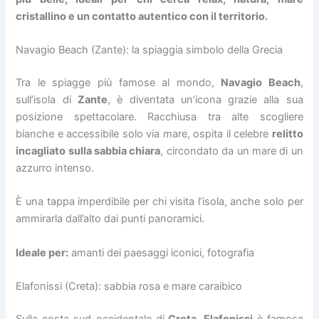
cristallino e un contatto autentico con il territorio.
Navagio Beach (Zante): la spiaggia simbolo della Grecia
Tra le spiagge più famose al mondo,
Navagio Beach
,
sull’isola di
Zante
, è diventata un’icona grazie alla sua
posizione spettacolare. Racchiusa tra alte scogliere
bianche e accessibile solo via mare, ospita il celebre
relitto
incagliato sulla sabbia chiara
, circondato da un mare di un
azzurro intenso.
È una tappa imperdibile per chi visita l’isola, anche solo per
ammirarla dall’alto dai punti panoramici.
Ideale per:
amanti dei paesaggi iconici, fotografia
Elafonissi (Creta): sabbia rosa e mare caraibico
Sulla costa sud-occidentale di
Creta
,
Elafonissi
è famosa