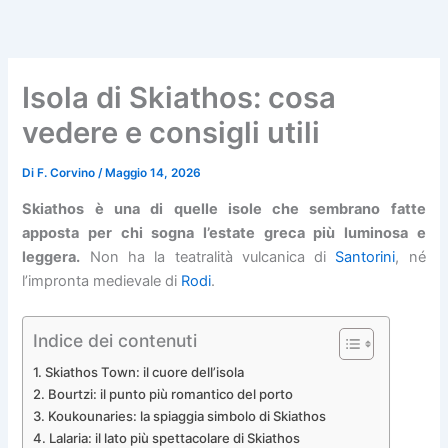
Vai
al
contenuto
Isola di Skiathos: cosa
vedere e consigli utili
Di
F. Corvino
/
Maggio 14, 2026
Skiathos è una di quelle isole che sembrano fatte
apposta per chi sogna l’estate greca più luminosa e
leggera.
Non ha la teatralità vulcanica di
Santorini
, né
l’impronta medievale di
Rodi
.
Indice dei contenuti
Skiathos Town: il cuore dell’isola
Bourtzi: il punto più romantico del porto
Koukounaries: la spiaggia simbolo di Skiathos
Lalaria: il lato più spettacolare di Skiathos