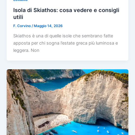
Isola di Skiathos: cosa vedere e consigli
utili
F. Corvino
/
Maggio 14, 2026
Skiathos è una di quelle isole che sembrano fatte
apposta per chi sogna l’estate greca più luminosa e
leggera. Non