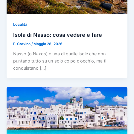
Località
Isola di Nasso: cosa vedere e fare
F. Corvino
/
Maggio 28, 2026
Nasso (o Naxos) è una di quelle isole che non
puntano tutto su un solo colpo d’occhio, ma ti
conquistano […]