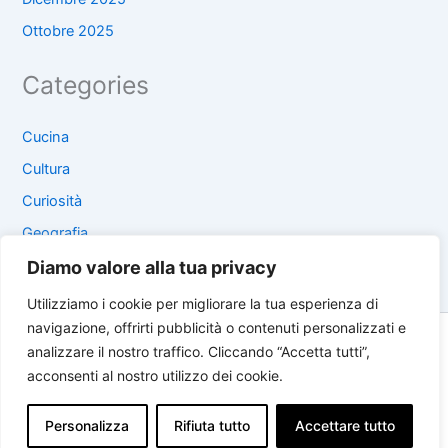
Ottobre 2025
Categories
Cucina
Cultura
Curiosità
Geografia
Località
Diamo valore alla tua privacy
Utilizziamo i cookie per migliorare la tua esperienza di
navigazione, offrirti pubblicità o contenuti personalizzati e
Copyright © 2026 Viaggi Grecia | Powered by
Tema WordPress
analizzare il nostro traffico. Cliccando “Accetta tutti”,
Astra
acconsenti al nostro utilizzo dei cookie.
Privacy Policy
Personalizza
Rifiuta tutto
Accettare tutto
Cookie Policy